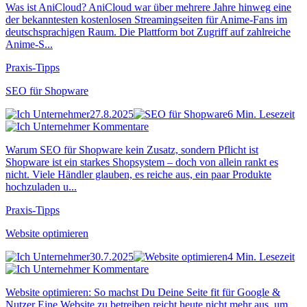
Was ist AniCloud? AniCloud war über mehrere Jahre hinweg eine
der bekanntesten kostenlosen Streamingseiten für Anime-Fans im
deutschsprachigen Raum. Die Plattform bot Zugriff auf zahlreiche
Anime-S...
Praxis-Tipps
SEO für Shopware
27.8.2025
6 Min. Lesezeit
Kommentare
Warum SEO für Shopware kein Zusatz, sondern Pflicht ist
Shopware ist ein starkes Shopsystem – doch von allein rankt es
nicht. Viele Händler glauben, es reiche aus, ein paar Produkte
hochzuladen u...
Praxis-Tipps
Website optimieren
30.7.2025
4 Min. Lesezeit
Kommentare
Website optimieren: So machst Du Deine Seite fit für Google &
Nutzer Eine Website zu betreiben reicht heute nicht mehr aus, um